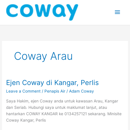
Skip
Main
to
content
Men
Coway Arau
Ejen Coway di Kangar, Perlis
Ejen
Coway
Leave a Comment
/
Penapis Air
/
Adam Coway
di
Kangar,
Saya Hakim, ejen Coway anda untuk kawasan Arau, Kangar
Perlis
dan Seriab. Hubungi saya untuk maklumat lanjut, atau
hantarkan COWAY KANGAR ke 0134257121 sekarang. Minisite
Coway Kangar, Perlis