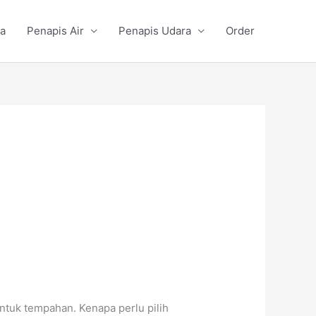
a
Penapis Air
Penapis Udara
Order
ntuk tempahan. Kenapa perlu pilih