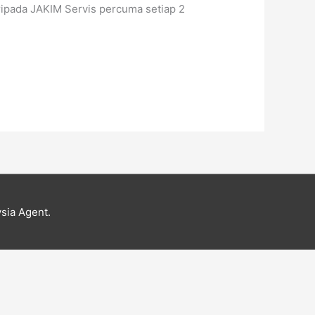
ripada JAKIM Servis percuma setiap 2
sia Agent.