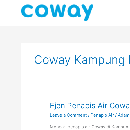
Skip
to
content
Coway Kampung B
Ejen
Ejen Penapis Air Cow
Penapis
Leave a Comment
/
Penapis Air
/
Adam
Air
Coway
Mencari penapis air Coway di Kampung