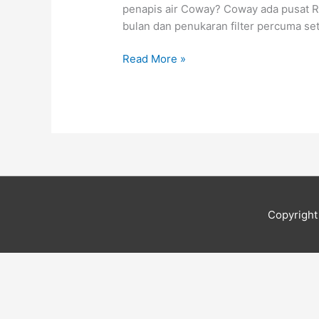
Kampung
penapis air Coway? Coway ada pusat R&
Baru
bulan dan penukaran filter percuma set
Tiang
Dua
Read More »
Copyrigh