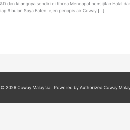
D dan kilangnya sendiri di Korea Mendapat pensijilan Halal da
iap 6 bulan Saya Faten, ejen penapis air Coway […]
t © 2026
Coway Malaysia
| Powered by Authorized Coway Malay