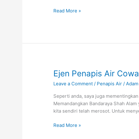
ALAM
Read More »
Ejen
Ejen Penapis Air Cowa
Penapis
Leave a Comment
/
Penapis Air
/
Adam
Air
Coway
Seperti anda, saya juga mementingkan
Shah
Memandangkan Bandaraya Shah Alam yang
Alam
kita sendiri telah merosot. Untuk me
,
Selangor.
Read More »