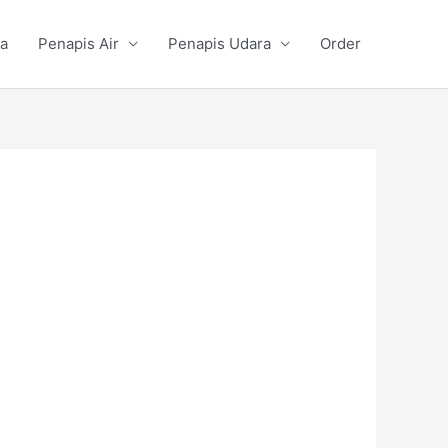
a
Penapis Air
Penapis Udara
Order