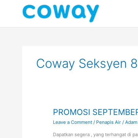
Skip
to
content
Coway Seksyen 8
PROMOSI
PROMOSI SEPTEMBE
SEPTEMBER
Leave a Comment
/
Penapis Air
/
Adam
COWAY
SHAH
Dapatkan segera , yang terhangat di pa