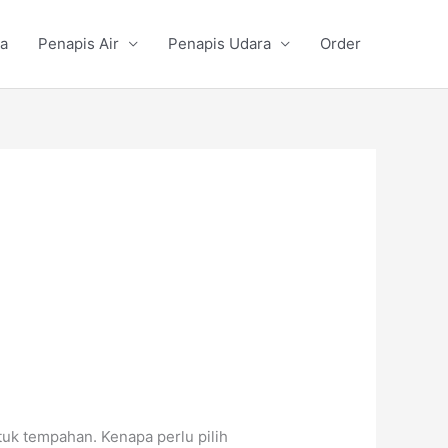
a
Penapis Air
Penapis Udara
Order
uk tempahan. Kenapa perlu pilih