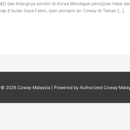
D dan kilangnya sendiri di Korea Mendapat pensijilan Halal da
iap 6 bulan Saya Faten, ejen penapis air Coway di Taman […]
t © 2026
Coway Malaysia
| Powered by Authorized Coway Malay