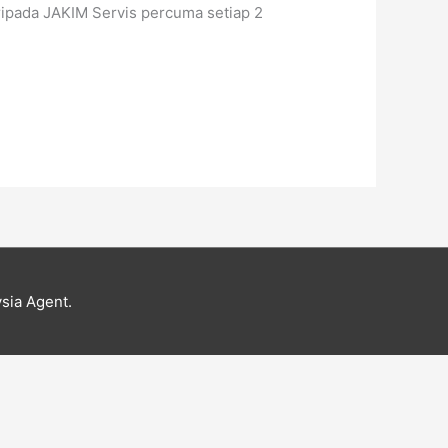
ripada JAKIM Servis percuma setiap 2
sia Agent.