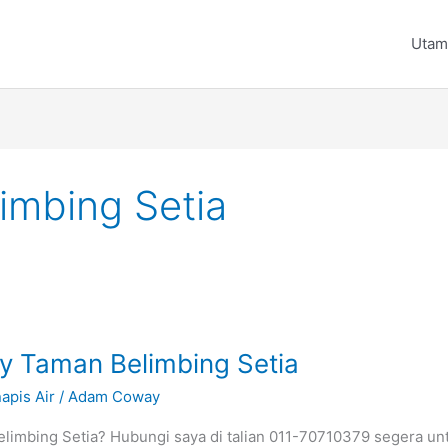
Utam
mbing Setia
y Taman Belimbing Setia
apis Air
/
Adam Coway
limbing Setia? Hubungi saya di talian 011-70710379 segera unt