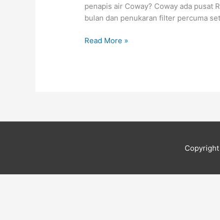
Taman
penapis air Coway? Coway ada pusat R&
Belimbing
bulan dan penukaran filter percuma set
Setia
Read More »
Copyrigh