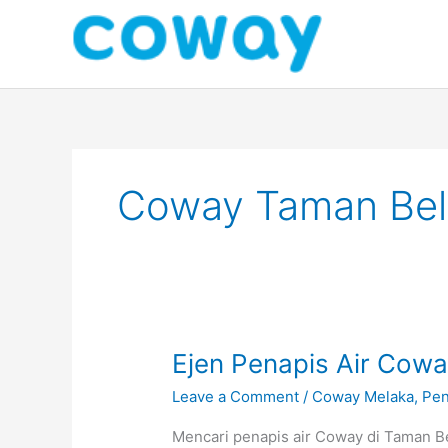
Skip
to
content
Coway Taman Beli
Ejen
Ejen Penapis Air Cowa
Penapis
Leave a Comment
/
Coway Melaka
,
Pen
Air
Coway
Mencari penapis air Coway di Taman Be