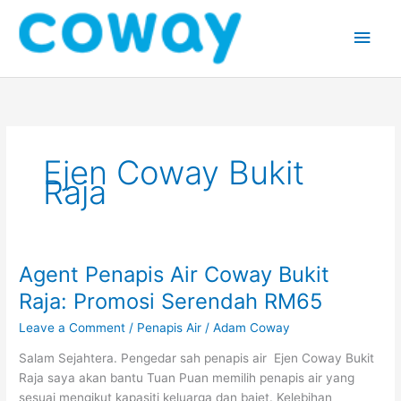
Skip
Main
to
content
Men
Ejen Coway Bukit
Raja
Agent Penapis Air Coway Bukit
Agent
Penapis
Raja: Promosi Serendah RM65
Air
Leave a Comment
/
Penapis Air
/
Adam Coway
Coway
Bukit
Salam Sejahtera. Pengedar sah penapis air Ejen Coway Bukit
Raja:
Raja saya akan bantu Tuan Puan memilih penapis air yang
Promosi
sesuai mengikut kapasiti keluarga dan bajet. Kelebihan