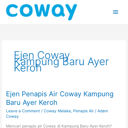
Skip
Main
to
content
Men
Ejen Coway
Kampung Baru Ayer
Keroh
Ejen Penapis Air Coway Kampung
Ejen
Penapis
Baru Ayer Keroh
Air
Leave a Comment
/
Coway Melaka
,
Penapis Air
/
Adam
Coway
Coway
Kampung
Baru
Mencari penapis air Coway di Kampung Baru Ayer Keroh?