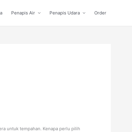
a
Penapis Air
Penapis Udara
Order
ra untuk tempahan. Kenapa perlu pilih