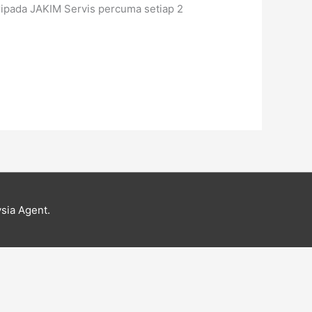
ripada JAKIM Servis percuma setiap 2
sia Agent.