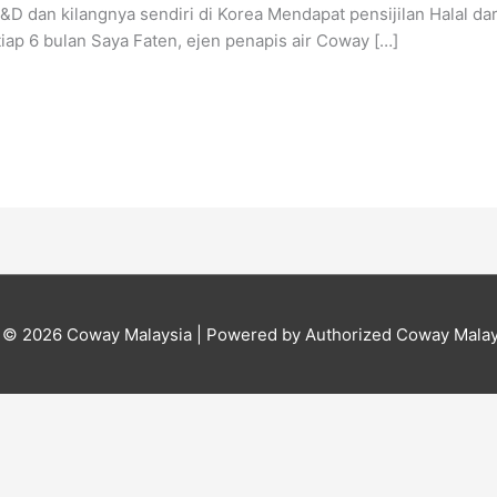
D dan kilangnya sendiri di Korea Mendapat pensijilan Halal da
iap 6 bulan Saya Faten, ejen penapis air Coway […]
t © 2026
Coway Malaysia
| Powered by Authorized Coway Malay