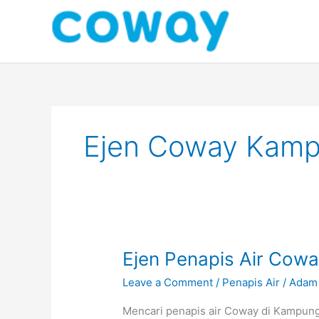
Skip
to
content
Ejen Coway Kamp
Ejen
Ejen Penapis Air Co
Penapis
Leave a Comment
/
Penapis Air
/
Adam
Air
Coway
Mencari penapis air Coway di Kampung