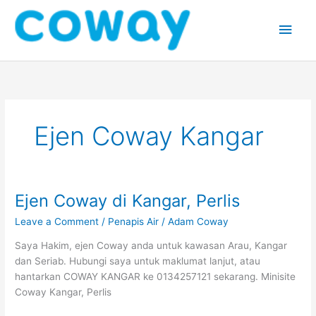
Skip
Main
to
content
Men
Ejen Coway Kangar
Ejen Coway di Kangar, Perlis
Ejen
Coway
Leave a Comment
/
Penapis Air
/
Adam Coway
di
Kangar,
Saya Hakim, ejen Coway anda untuk kawasan Arau, Kangar
Perlis
dan Seriab. Hubungi saya untuk maklumat lanjut, atau
hantarkan COWAY KANGAR ke 0134257121 sekarang. Minisite
Coway Kangar, Perlis