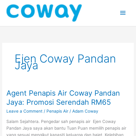
Skip
Main
to
content
Men
Ejen Coway Pandan
Jaya
Agent Penapis Air Coway Pandan
Agent
Penapis
Jaya: Promosi Serendah RM65
Air
Leave a Comment
/
Penapis Air
/
Adam Coway
Coway
Pandan
Salam Sejahtera. Pengedar sah penapis air Ejen Coway
Jaya:
Pandan Jaya saya akan bantu Tuan Puan memilih penapis air
Promosi
yang sesuai mengikut kapasiti keluarga dan bajet. Kelebihan