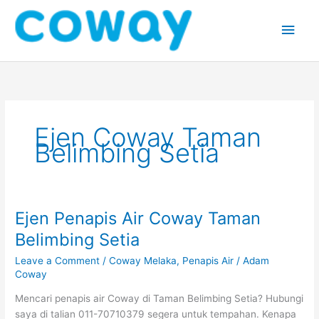
Skip
Main
to
content
Men
Ejen Coway Taman
Belimbing Setia
Ejen Penapis Air Coway Taman
Ejen
Penapis
Belimbing Setia
Air
Leave a Comment
/
Coway Melaka
,
Penapis Air
/
Adam
Coway
Coway
Taman
Belimbing
Mencari penapis air Coway di Taman Belimbing Setia? Hubungi
Setia
saya di talian 011-70710379 segera untuk tempahan. Kenapa