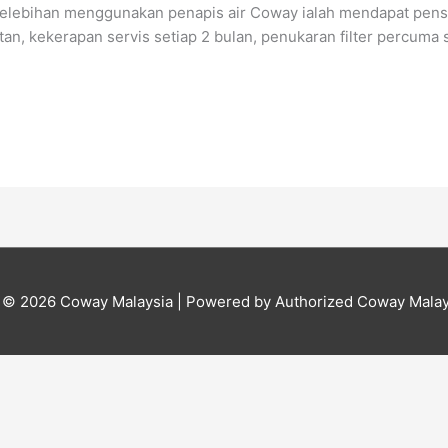
 Kelebihan menggunakan penapis air Coway ialah mendapat pensij
atan, kekerapan servis setiap 2 bulan, penukaran filter percuma 
t © 2026
Coway Malaysia
| Powered by Authorized Coway Malay