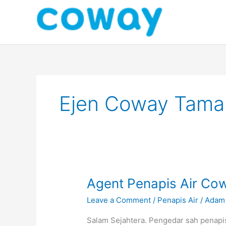
Skip
to
content
Ejen Coway Tam
Agent
Agent Penapis Air C
Penapis
Leave a Comment
/
Penapis Air
/
Adam
Air
Coway
Salam Sejahtera. Pengedar sah penapi