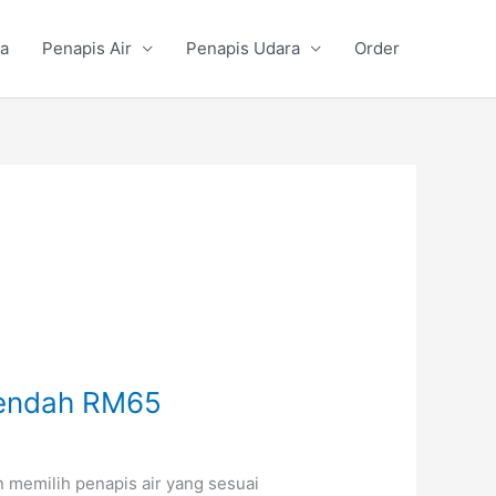
a
Penapis Air
Penapis Udara
Order
rendah RM65
memilih penapis air yang sesuai