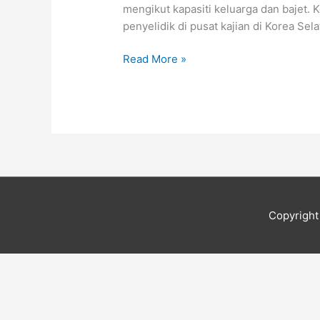
Taman
mengikut kapasiti keluarga dan bajet.
Greenwood:
penyelidik di pusat kajian di Korea Sel
Promosi
Serendah
Read More »
RM65
Copyrigh