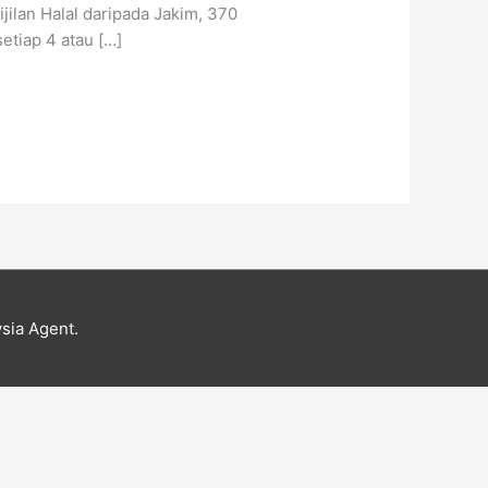
ilan Halal daripada Jakim, 370
setiap 4 atau […]
sia Agent.