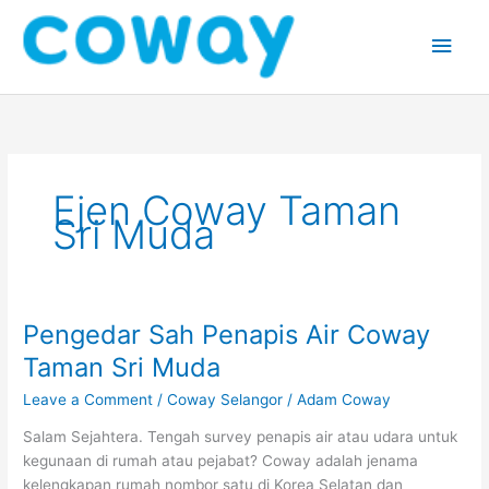
Skip
Main
to
content
Men
Ejen Coway Taman
Sri Muda
Pengedar Sah Penapis Air Coway
Pengedar
Sah
Taman Sri Muda
Penapis
Leave a Comment
/
Coway Selangor
/
Adam Coway
Air
Coway
Salam Sejahtera. Tengah survey penapis air atau udara untuk
Taman
kegunaan di rumah atau pejabat? Coway adalah jenama
Sri
kelengkapan rumah nombor satu di Korea Selatan dan