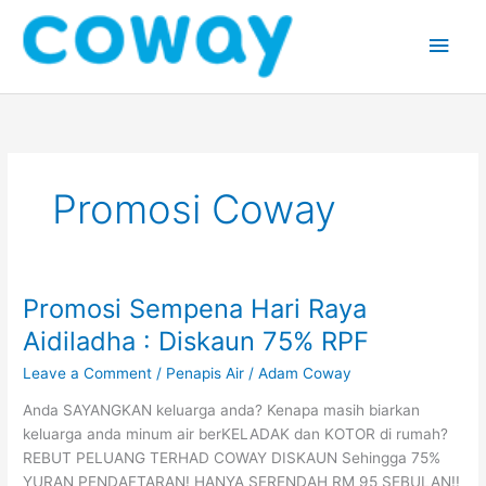
Skip
Main
to
content
Men
Promosi Coway
Promosi Sempena Hari Raya
Promosi
Sempena
Aidiladha : Diskaun 75% RPF
Hari
Leave a Comment
/
Penapis Air
/
Adam Coway
Raya
Aidiladha
Anda SAYANGKAN keluarga anda? Kenapa masih biarkan
:
keluarga anda minum air berKELADAK dan KOTOR di rumah?
Diskaun
REBUT PELUANG TERHAD COWAY DISKAUN Sehingga 75%
75%
YURAN PENDAFTARAN! HANYA SERENDAH RM 95 SEBULAN!!