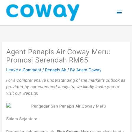
Skip
Main
to
content
Men
Agent Penapis Air Coway Meru:
Promosi Serendah RM65
Leave a Comment
/
Penapis Air
/ By
Adam Coway
For a comprehensive understanding of the market's outlook as
provided by our esteemed analysts, we kindly invite you to
visit our website.
Salam Sejahtera.
Pengedar sah penapis air
Ejen Coway Meru
saya akan bantu