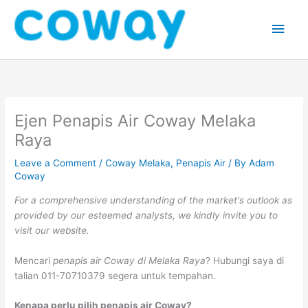
Skip
Main
to
content
Men
Ejen Penapis Air Coway Melaka
Raya
Leave a Comment
/
Coway Melaka
,
Penapis Air
/ By
Adam
Coway
For a comprehensive understanding of the market's outlook as
provided by our esteemed analysts, we kindly invite you to
visit our website.
Mencari
penapis air Coway di Melaka Raya
? Hubungi saya di
talian 011-70710379 segera untuk tempahan.
Kenapa perlu pilih penapis air Coway?