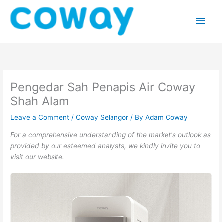
Skip
Main
to
content
Men
Pengedar Sah Penapis Air Coway
Shah Alam
Leave a Comment
/
Coway Selangor
/ By
Adam Coway
For a comprehensive understanding of the market's outlook as
provided by our esteemed analysts, we kindly invite you to
visit our website.