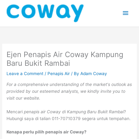
Skip
Main
to
content
Men
Ejen Penapis Air Coway Kampung
Baru Bukit Rambai
Leave a Comment
/
Penapis Air
/ By
Adam Coway
For a comprehensive understanding of the market's outlook as
provided by our esteemed analysts, we kindly invite you to
visit our website.
Mencari
penapis air Coway di Kampung Baru Bukit Rambai
?
Hubungi saya di talian 011-70710379 segera untuk tempahan.
Kenapa perlu pilih penapis air Coway?